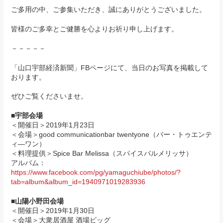
ご多用の中、ご参集いただき、誠にありがとうございました。
皆様のご多幸とご健勝を心よりお祈り申し上げます。
－－－－－
「山口宇部経済新聞」FBページにて、当日のお写真を掲載して
おります。
ぜひご覧くださいませ。
■宇部会場
＜開催日＞2019年1月23日
＜会場＞good communicationbar twentyone（バー・トゥエンテ
ィ―ワン）
＜料理提供＞Spice Bar Melissa（スパイスバルメリッサ）
アルバム：
https://www.facebook.com/pg/yamaguchiube/photos/?
tab=album&album_id=1940971019283936
■山陽小野田会場
＜開催日＞2019年1月30日
＜会場＞大衆居酒屋 酒場ビッグ